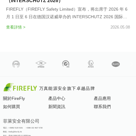
（INTERSCHUTZ 2026）
FIREFLY（FIREFLY Safety Limited）宣布，将出席于 2026 年 6
月 1 日至 6 日在德国汉诺威举办的 INTERSCHUTZ 2026 国际消
防安全展览会。该展会为全球消防安全、救援及安防领域最具影响
查看詳情 >
2026.05.08
力的盛会之一。
万真能源安全旗下卓越品牌
關於FireFly
產品中心
產品應用
如何購買
新聞資訊
聯系我們
菲萊安全有限公司
電話：
+00852 5120 9191
+0086 152 4627 5730
郵箱：firefly@fire-fly.hk
地址：香港大埔街3号太古廣場19H